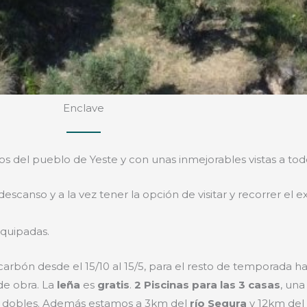
Enclave
s del pueblo de Yeste y con unas inmejorables vistas a todo 
scanso y a la vez tener la opción de visitar y recorrer el 
equipadas.
arbón desde el 15/10 al 15/5, para el resto de temporada h
 de obra. La
leña
es
gratis
.
2 Piscinas para las 3 casas
, un
ios dobles. Además estamos a 3km del
río Segura
y 12km del