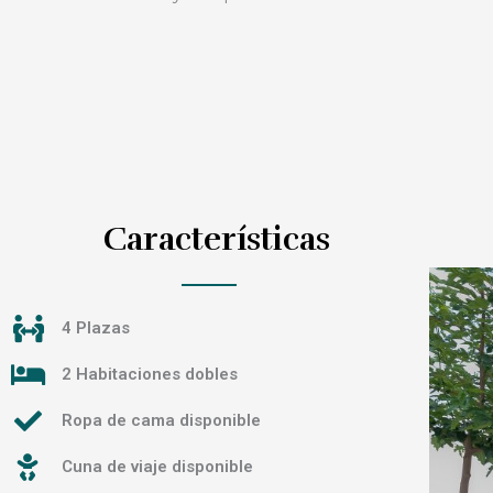
Características
P
N
r
e
4 Plazas
e
x
2 Habitaciones dobles
v
t
Ropa de cama disponible
i
Cuna de viaje disponible
o