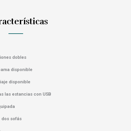
acterísticas
iones dobles
cama disponible
iaje disponible
as las estancias con USB
quipada
 dos sofás